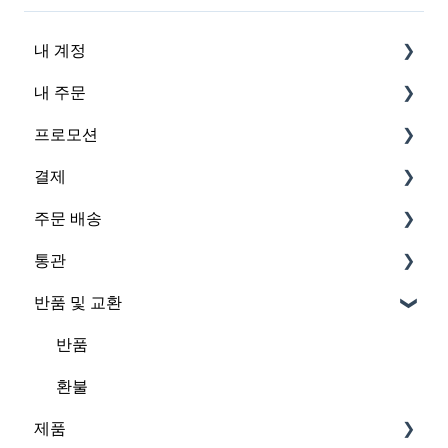
내 계정
내 주문
계정
프로모션
뉴스레터
주문 확인
결제
계정 삭제
주문 상태
프로모션 일정
주문 배송
주문 변경 / 취소
프로모션 제외 상품
결제 방법을
통관
상품 누락/ 못받은 상품
프로모션 코드 적용
지불 상태
상품 로케이션
반품 및 교환
결함 품목
프로모션 코드 사용 불가
국가 & 통화
배송 국가
관부가세 비용
주문 통합/ 합배송
프로모션 중복 적용
환율
배송기간
세관 관련 지원
반품
선물
추가 비용
배송비
환불
제품
오프라인 매장이
무료배송