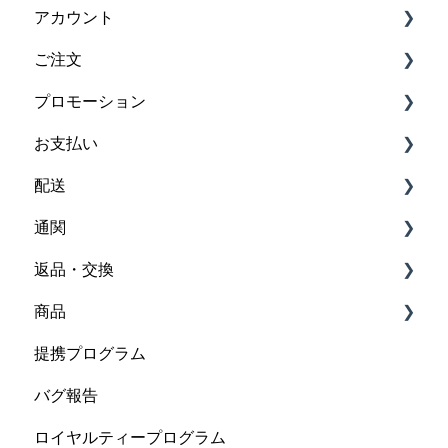
アカウント
ご注文
アカウント
プロモーション
ニュースレター
ご注文の確認
お支払い
アカウントを削除
ご注文状況
プロモーション情報
配送
ご注文の変更・キャンセル
プロモーション除外品目
お支払い方法
通関
商品が入ってない
プロモーションコードの入力方法
お支払い状況
商品の場所
返品・交換
不良品．間違った商品
プロモーションコードが適用されない
国と通貨
配送先・地域
関税と税金
商品
ご注文をひとつにまとめる
複数のプロモーションコードを同時に使用
換算レート
お届け日数
税関よりさらなる情報提供
返品
提携プログラム
ギフト
追加で請求される費用
配送料
返金
商品の信頼性
バグ報告
ストア
配送料無料
再入荷
ロイヤルティープログラム
配送業者
最低価格保障